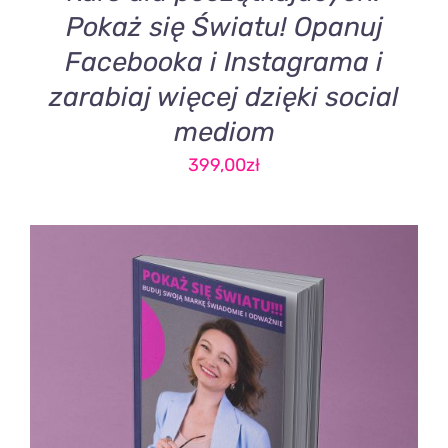
Pokaż się Światu! Opanuj
Facebooka i Instagrama i
zarabiaj więcej dzięki social
mediom
399,00
zł
DODAJ DO KOSZYKA
/
SZCZEGÓŁY