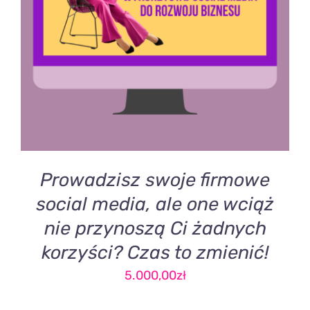
DODAJ DO KOSZYKA
/
SZCZEGÓŁY
Prowadzisz swoje firmowe
social media, ale one wciąż
nie przynoszą Ci żadnych
korzyści? Czas to zmienić!
5.000,00
zł