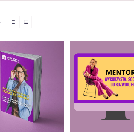
DO KOSZYKA
/
QUICK
DODAJ DO KOSZYKA
/
VIEW
VIEW