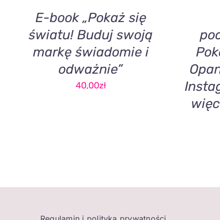
E-book „Pokaż się
światu! Buduj swoją
poc
markę świadomie i
Pok
odważnie”
Opan
Insta
40,00
zł
więc
Regulamin i polityka prywatności