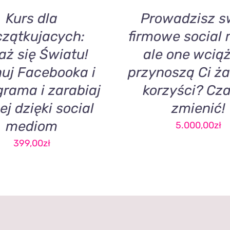
Kurs dla
Prowadzisz s
zątkujacych:
firmowe social 
aż się Światu!
ale one wciąż
uj Facebooka i
przynoszą Ci ż
grama i zarabiaj
korzyści? Cza
ej dzięki social
zmienić!
mediom
5.000,00
zł
399,00
zł