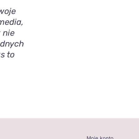
woje
media,
 nie
adnych
s to
Moje konto