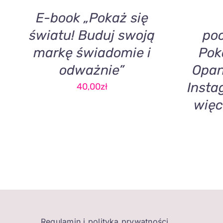
E-book „Pokaż się
światu! Buduj swoją
poc
markę świadomie i
Pok
odważnie”
Opan
Insta
40,00
zł
więc
Regulamin i polityka prywatności