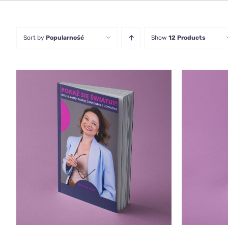
Sort by
Popularność
Show
12 Products
DODAJ DO KOSZYKA
/
QUICK
DODAJ 
VIEW