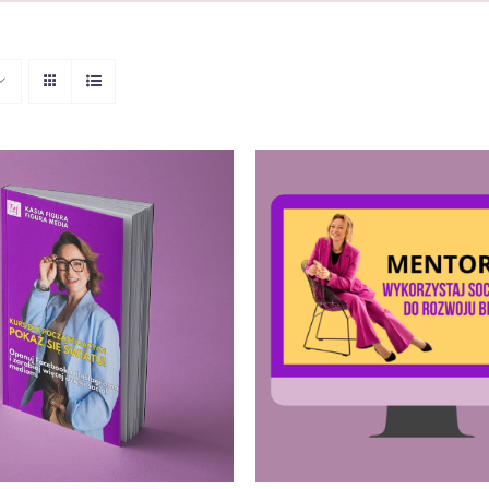
DO KOSZYKA
/
QUICK
DODAJ DO KOSZYKA
/
VIEW
VIEW