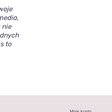
woje
media,
 nie
adnych
s to
Moje konto