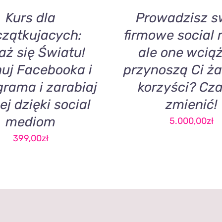
Kurs dla
Prowadzisz s
zątkujacych:
firmowe social 
aż się Światu!
ale one wciąż
uj Facebooka i
przynoszą Ci ż
grama i zarabiaj
korzyści? Cza
ej dzięki social
zmienić!
mediom
5.000,00
zł
399,00
zł