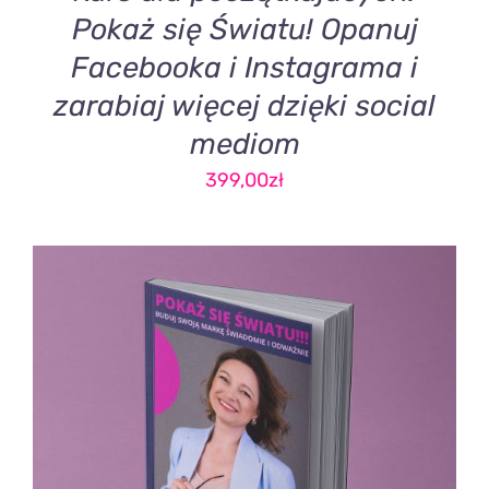
Pokaż się Światu! Opanuj
Facebooka i Instagrama i
zarabiaj więcej dzięki social
mediom
399,00
zł
DODAJ DO KOSZYKA
/
SZCZEGÓŁY