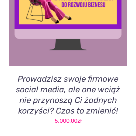
DODAJ DO KOSZYKA
/
SZCZEGÓŁY
Prowadzisz swoje firmowe
social media, ale one wciąż
nie przynoszą Ci żadnych
korzyści? Czas to zmienić!
5.000,00
zł