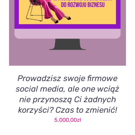
DODAJ DO KOSZYKA
/
SZCZEGÓŁY
Prowadzisz swoje firmowe
social media, ale one wciąż
nie przynoszą Ci żadnych
korzyści? Czas to zmienić!
5.000,00
zł