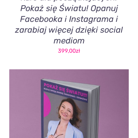
Pokaż się Światu! Opanuj
Facebooka i Instagrama i
zarabiaj więcej dzięki social
mediom
399,00
zł
DODAJ DO KOSZYKA
/
SZCZEGÓŁY