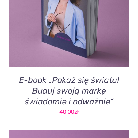
DODAJ DO KOSZYKA
/
SZCZEGÓŁY
E-book „Pokaż się światu!
Buduj swoją markę
świadomie i odważnie”
40,00
zł