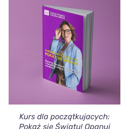
DODAJ DO KOSZYKA
/
SZCZEGÓŁY
Kurs dla początkujacych:
Pokaż się Światu! Opanuj