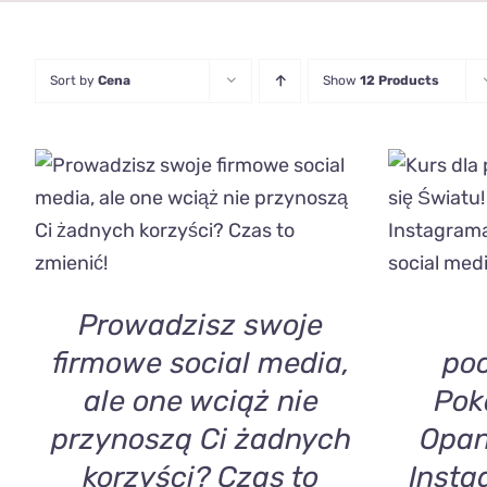
Sort by
Cena
Show
12 Products
DODAJ DO KOSZYKA
/
QUICK
DODAJ 
VIEW
Prowadzisz swoje
firmowe social media,
poc
ale one wciąż nie
Pok
przynoszą Ci żadnych
Opan
korzyści? Czas to
Insta