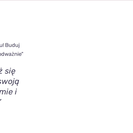
QUICK
 się
swoją
mie i
”