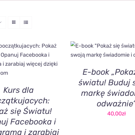
DODAJ DO KOSZYKA
/
VIEW
DO KOSZYKA
/
QUICK
VIEW
E-book „Pokaż
światu! Buduj 
Kurs dla
markę świado
zątkujacych:
odważnie
aż się Światu!
40,00
zł
uj Facebooka i
grama i zarabiaj