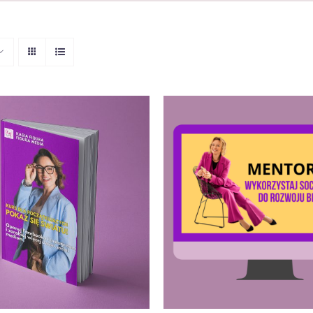
DO KOSZYKA
/
QUICK
DODAJ DO KOSZYKA
/
VIEW
VIEW