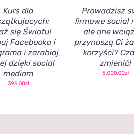
Kurs dla
Prowadzisz s
zątkujacych:
firmowe social 
aż się Światu!
ale one wciąż
uj Facebooka i
przynoszą Ci ż
grama i zarabiaj
korzyści? Cza
ej dzięki social
zmienić!
mediom
5.000,00
zł
399,00
zł