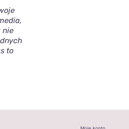
woje
media,
 nie
adnych
s to
Moje konto