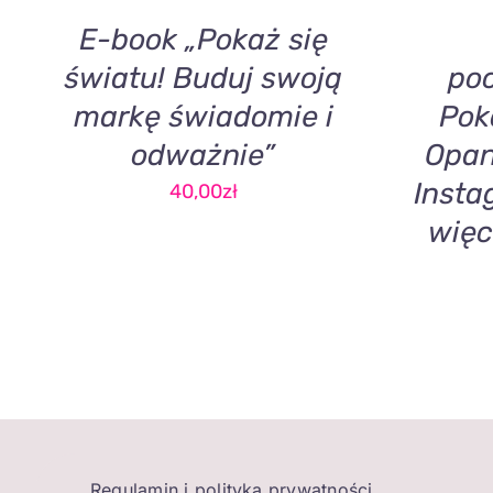
E-book „Pokaż się
światu! Buduj swoją
poc
markę świadomie i
Pok
odważnie”
Opan
Insta
40,00
zł
więc
Regulamin i polityka prywatności