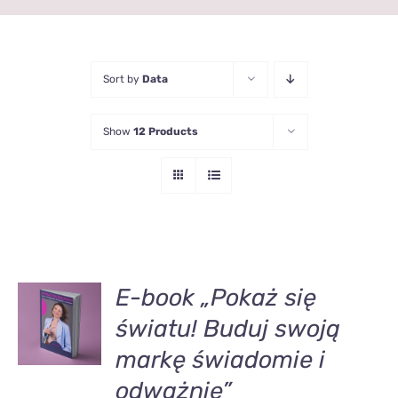
Sort by
Data
Show
12 Products
DODAJ
E-book „Pokaż się
DO
światu! Buduj swoją
KOSZYKA
/
markę świadomie i
SZCZEGÓŁY
odważnie”