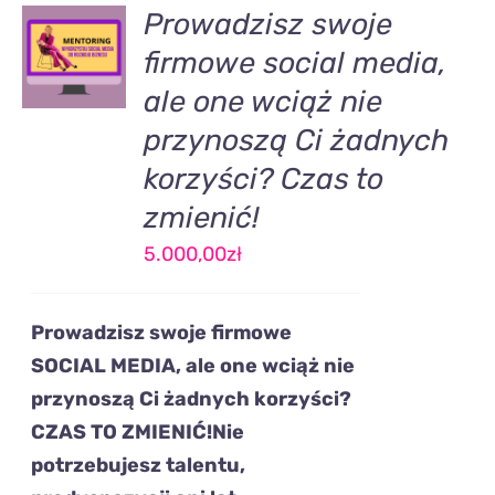
DODAJ
Prowadzisz swoje
DO
firmowe social media,
KOSZYKA
/
ale one wciąż nie
SZCZEGÓŁY
przynoszą Ci żadnych
korzyści? Czas to
zmienić!
5.000,00
zł
Prowadzisz swoje firmowe
SOCIAL MEDIA,
ale one wciąż
nie
przynoszą Ci żadnych korzyści?
CZAS TO ZMIENIĆ!
Nie
potrzebujesz talentu,