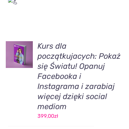
DODAJ
Kurs dla
DO
początkujacych: Pokaż
KOSZYKA
/
się Światu! Opanuj
SZCZEGÓŁY
Facebooka i
Instagrama i zarabiaj
więcej dzięki social
mediom
399,00
zł