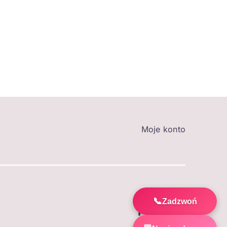
Moje konto
📞
Zadzwoń