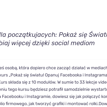
dla początkujacych: Pokaż się Świa
biaj więcej dzięki social mediom
steś osobą, która dopiero chce zacząć działać w mediac
 kurs „Pokaż się światu! Opanuj Facebooka i Instagrama 
Kurs składa się z 10 modułów. W sumie to 33 lekcje vid
eniu tego kursu będziesz potrafił samodzielnie wystar
a Facebooku i Instagramie, dowiesz się jak połączyć ko
lio firmowego, jak tworzyć grafiki i montować rolki.Dow