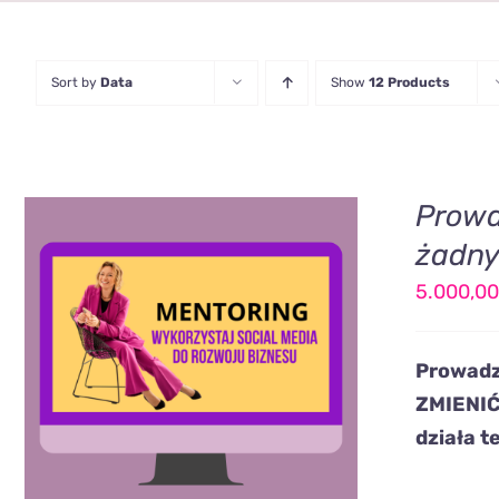
Sort by
Data
Show
12 Products
Prowa
żadny
5.000,00
DODAJ DO KOSZYKA
/
QUICK
Prowadz
VIEW
ZMIENIĆ
działa t