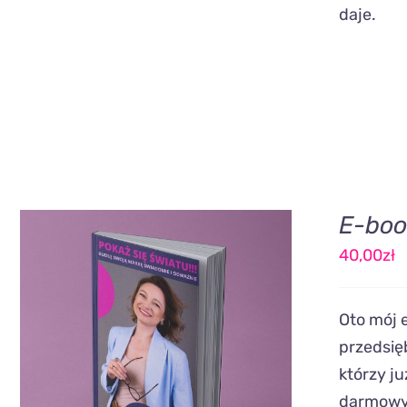
daje.
E-boo
40,00
zł
Oto mój 
DODAJ DO KOSZYKA
/
QUICK
przedsię
VIEW
którzy ju
darmowyc