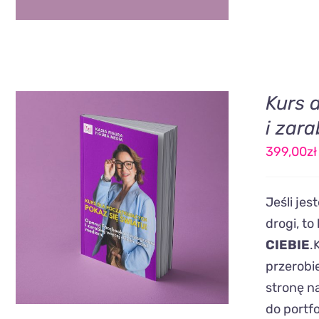
Kurs 
i zara
399,00
zł
DODAJ DO KOSZYKA
/
QUICK
Jeśli je
VIEW
drogi, to
CIEBIE
.
przerobi
stronę n
do portfo