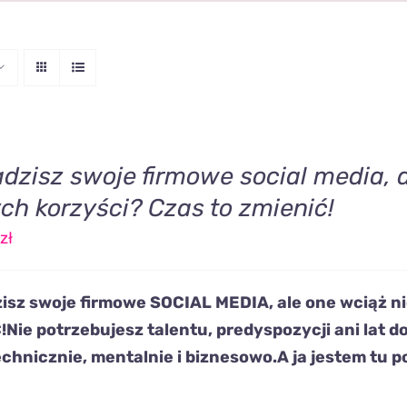
dzisz swoje firmowe social media, a
ch korzyści? Czas to zmienić!
zł
isz swoje firmowe
SOCIAL MEDIA,
ale one wciąż
n
!
Nie potrzebujesz talentu, predyspozycji ani lat 
echnicznie, mentalnie i biznesowo.
A ja
jestem tu p