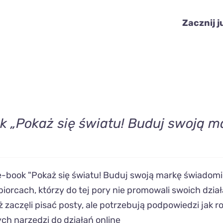
Zacznij j
k „Pokaż się światu! Buduj swoją m
e-book "Pokaż się światu! Buduj swoją markę świadomie
biorcach, którzy do tej pory nie promowali swoich dzi
ż zaczęli pisać posty, ale potrzebują podpowiedzi jak ro
h narzędzi do działań online