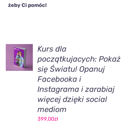
żeby Ci pomóc!
DODAJ
Kurs dla
DO
początkujacych: Pokaż
KOSZYKA
/
się Światu! Opanuj
SZCZEGÓŁY
Facebooka i
Instagrama i zarabiaj
więcej dzięki social
mediom
399,00
zł