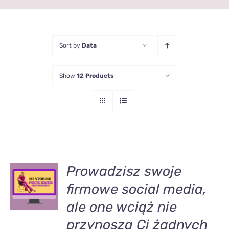
Sort by
Data
Show
12 Products
DODAJ
Prowadzisz swoje
DO
firmowe social media,
KOSZYKA
/
ale one wciąż nie
SZCZEGÓŁY
przynoszą Ci żadnych