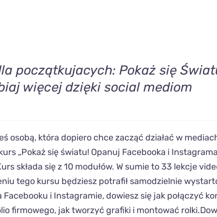
dla początkujacych: Pokaż się Świa
biaj więcej dzięki social mediom
steś osobą, która dopiero chce zacząć działać w mediac
 kurs „Pokaż się światu! Opanuj Facebooka i Instagrama 
Kurs składa się z 10 modułów. W sumie to 33 lekcje vid
eniu tego kursu będziesz potrafił samodzielnie wystar
a Facebooku i Instagramie, dowiesz się jak połączyć ko
lio firmowego, jak tworzyć grafiki i montować rolki.Dow