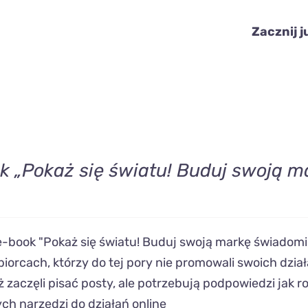
Zacznij j
k „Pokaż się światu! Buduj swoją m
e-book "Pokaż się światu! Buduj swoją markę świadomie
biorcach, którzy do tej pory nie promowali swoich dzi
ż zaczęli pisać posty, ale potrzebują podpowiedzi jak ro
h narzędzi do działań online