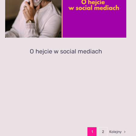
O hejcie w social mediach
1
2
Kolejny