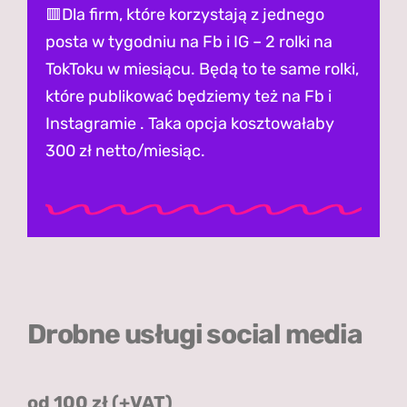
🟥Dla firm, które korzystają z jednego
posta w tygodniu na Fb i IG – 2 rolki na
TokToku w miesiącu. Będą to te same rolki,
które publikować będziemy też na Fb i
Instagramie . Taka opcja kosztowałaby
300 zł netto/miesiąc.
Drobne usługi social media
od 100 zł (+
VAT
)