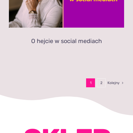
O hejcie w social mediach
1
2
Kolejny