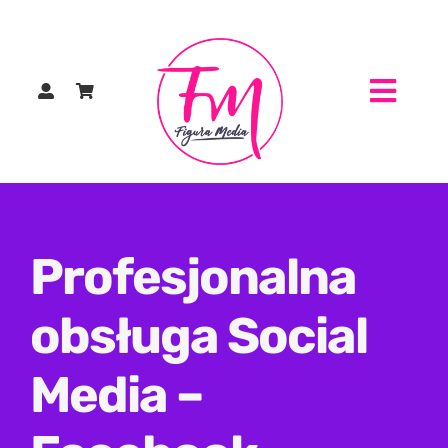
Przejdź
do
zawartości
Toggl
Navig
Profesjonalna
obsługa Social
Media –