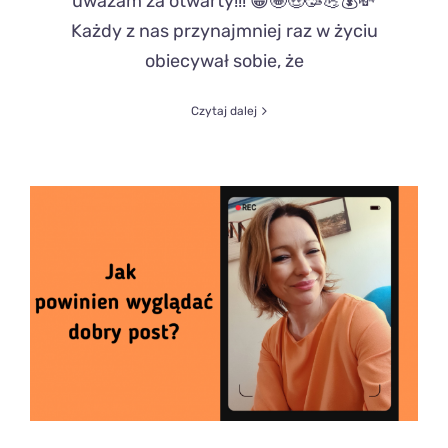
uważam za otwarty!!! 😁🤩🤑🥳💪💰💸
Każdy z nas przynajmniej raz w życiu
obiecywał sobie, że
Czytaj dalej